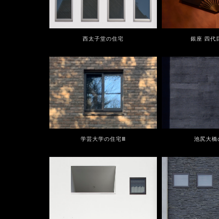
西太子堂の住宅
銀座 四代
学芸大学の住宅Ⅲ
池尻大橋