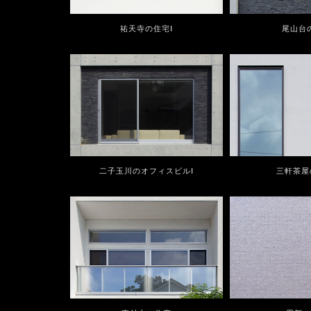
祐天寺の住宅Ⅰ
尾山台
二子玉川のオフィスビルⅠ
三軒茶屋