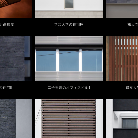
目 高橋屋
学芸大学の住宅Ⅳ
祐天
の住宅Ⅱ
二子玉川のオフィスビルⅡ
都立大