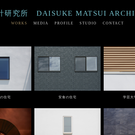
所 DAISUKE MATSUI ARCHIT
WORKS
MEDIA
PROFILE
STUDIO
CONTACT
の住宅
安食の住宅
学芸大