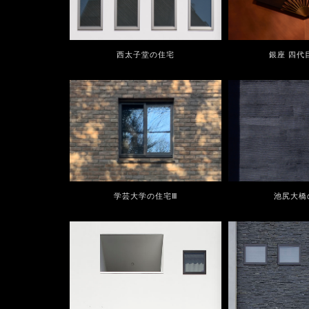
西太子堂の住宅
銀座 四代
学芸大学の住宅Ⅲ
池尻大橋