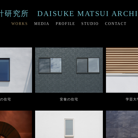
所 DAISUKE MATSUI ARCHIT
WORKS
MEDIA
PROFILE
STUDIO
CONTACT
の住宅
安食の住宅
学芸大