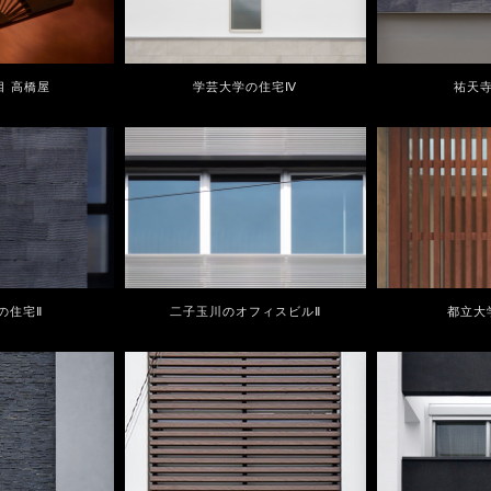
目 高橋屋
学芸大学の住宅Ⅳ
祐天
の住宅Ⅱ
二子玉川のオフィスビルⅡ
都立大