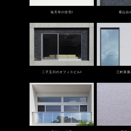
祐天寺の住宅Ⅰ
尾山台
二子玉川のオフィスビルⅠ
三軒茶屋